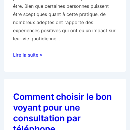
être. Bien que certaines personnes puissent
être sceptiques quant à cette pratique, de
nombreux adeptes ont rapporté des
expériences positives qui ont eu un impact sur
leur vie quotidienne. …
Les
Lire la suite »
bénéfices
inattendus
de
la
Comment choisir le bon
voyance
par
voyant pour une
téléphone
consultation par
sur
téléphone
votre