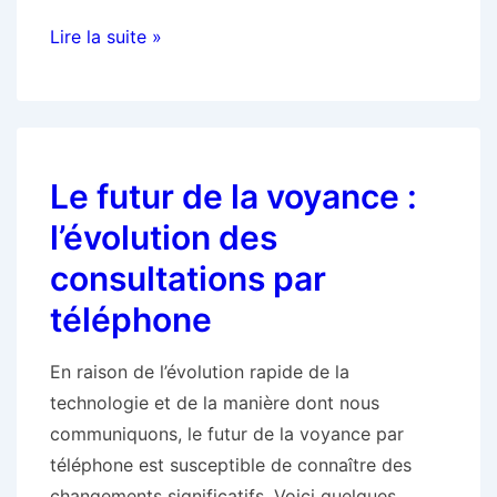
Comment
Lire la suite »
se
protéger
des
énergies
Le futur de la voyance :
négatives
lors
l’évolution des
d’une
consultations par
séance
téléphone
de
voyance
En raison de l’évolution rapide de la
technologie et de la manière dont nous
communiquons, le futur de la voyance par
téléphone est susceptible de connaître des
changements significatifs. Voici quelques