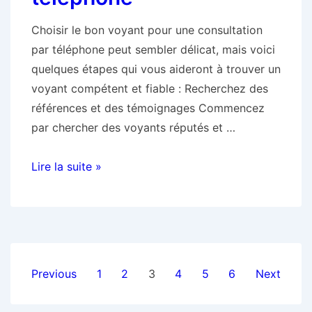
bien-
Choisir le bon voyant pour une consultation
être
par téléphone peut sembler délicat, mais voici
quelques étapes qui vous aideront à trouver un
voyant compétent et fiable : Recherchez des
références et des témoignages Commencez
par chercher des voyants réputés et …
Comment
Lire la suite »
choisir
le
bon
voyant
pour
Pagination
Previous
1
2
3
4
5
6
Next
une
des
consultation