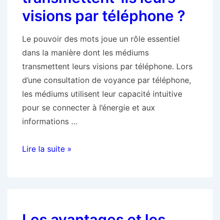
voyance
visions par téléphone ?
par
téléphone
Le pouvoir des mots joue un rôle essentiel
:
dans la manière dont les médiums
ce
transmettent leurs visions par téléphone. Lors
que
d’une consultation de voyance par téléphone,
vous
les médiums utilisent leur capacité intuitive
devez
pour se connecter à l’énergie et aux
savoir
informations …
Le
Lire la suite »
pouvoir
des
mots
:
Les avantages et les
comment