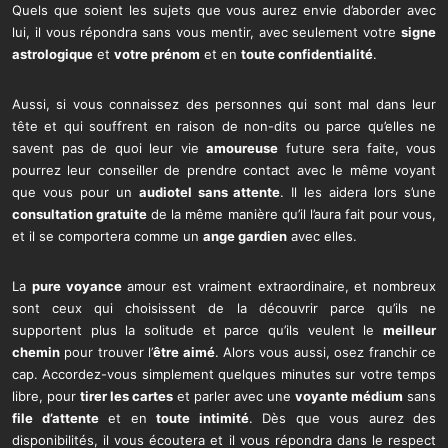
Quels que soient les sujets que vous aurez envie d’aborder avec
lui, il vous répondra sans vous mentir, avec seulement votre
signe
astrologique
et
votre prénom
et en
toute confidentialité
.
Aussi, si vous connaissez des personnes qui sont mal dans leur
tête et qui souffrent en raison de non-dits ou parce qu’elles ne
savent pas de quoi leur vie
amoureuse
future sera faite, vous
pourrez leur conseiller de prendre contact avec le même voyant
que vous pour un
audiotel sans attente
. Il les aidera lors s’une
consultation gratuite
de la même manière qu’il l’aura fait pour vous,
et il se comportera comme un
ange gardien
avec elles.
La
pure voyance
amour est vraiment extraordinaire, et nombreux
sont ceux qui choisissent de la découvrir parce qu’ils ne
supportent plus la solitude et parce qu’ils veulent le
meilleur
chemin
pour trouver l’
être aimé
. Alors vous aussi, osez franchir ce
cap. Accordez-vous simplement quelques minutes sur votre temps
libre, pour
tirer les cartes
et parler avec une
voyante médium
sans
file d’attente
et en
toute intimité
. Dès que vous aurez des
disponibilités, il vous écoutera et il vous répondra dans le respect