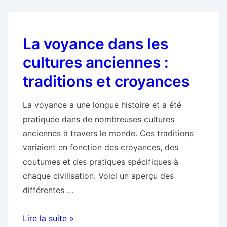
les
inconvénients
La voyance dans les
de
la
cultures anciennes :
voyance
traditions et croyances
par
téléphone
La voyance a une longue histoire et a été
:
pratiquée dans de nombreuses cultures
tout
anciennes à travers le monde. Ces traditions
ce
variaient en fonction des croyances, des
que
coutumes et des pratiques spécifiques à
vous
chaque civilisation. Voici un aperçu des
devez
différentes …
savoir
La
Lire la suite »