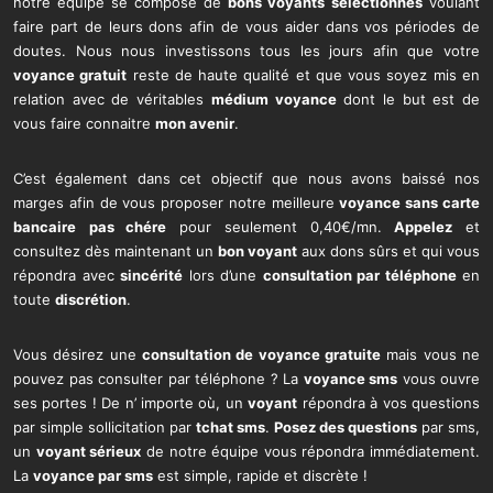
notre équipe se compose de
bons voyants
séléctionnés
voulant
faire part de leurs dons afin de vous aider dans vos périodes de
doutes. Nous nous investissons tous les jours afin que votre
voyance gratuit
reste de haute qualité et que vous soyez mis en
relation avec de véritables
médium voyance
dont le but est de
vous faire connaitre
mon avenir
.
C’est également dans cet objectif que nous avons baissé nos
marges afin de vous proposer notre meilleure
voyance sans carte
bancaire
pas chére
pour seulement 0,40€/mn.
Appelez
et
consultez dès maintenant un
bon voyant
aux dons sûrs et qui vous
répondra avec
sincérité
lors d’une
consultation par téléphone
en
toute
discrétion
.
Vous désirez une
consultation de voyance gratuite
mais vous ne
pouvez pas consulter par téléphone ? La
voyance sms
vous ouvre
ses portes ! De n’ importe où, un
voyant
répondra à vos questions
par simple sollicitation par
tchat sms
.
Posez des questions
par sms,
un
voyant sérieux
de notre équipe vous répondra immédiatement.
La
voyance par sms
est simple, rapide et discrète !