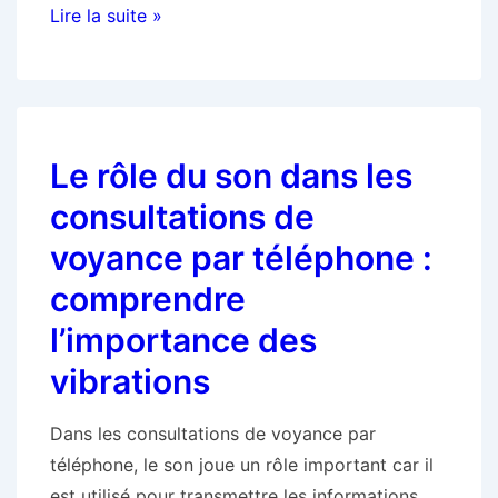
Les
Lire la suite »
avantages
d’un
tirage
de
Le rôle du son dans les
Tarot
en
consultations de
ligne
voyance par téléphone :
sur
comprendre
l’amour
l’importance des
vibrations
Dans les consultations de voyance par
téléphone, le son joue un rôle important car il
est utilisé pour transmettre les informations