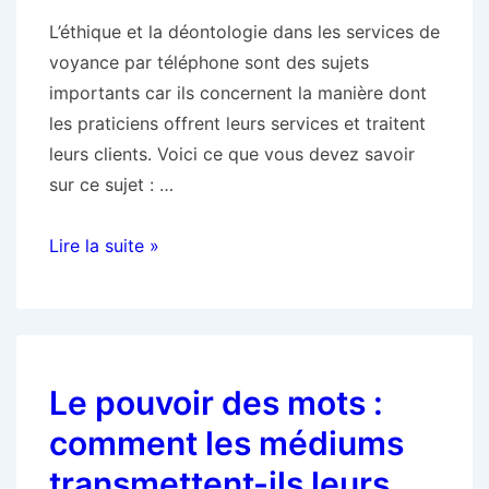
comprendre
L’éthique et la déontologie dans les services de
l’importance
voyance par téléphone sont des sujets
des
importants car ils concernent la manière dont
vibrations
les praticiens offrent leurs services et traitent
leurs clients. Voici ce que vous devez savoir
sur ce sujet : …
L’éthique
Lire la suite »
et
la
déontologie
dans
Le pouvoir des mots :
les
services
comment les médiums
de
transmettent-ils leurs