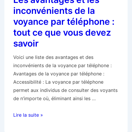
les
inconvénients de la
médiums
voyance par téléphone :
transmettent-
tout ce que vous devez
ils
leurs
savoir
visions
par
Voici une liste des avantages et des
téléphone
inconvénients de la voyance par téléphone :
?
Avantages de la voyance par téléphone :
Accessibilité : La voyance par téléphone
permet aux individus de consulter des voyants
de n’importe où, éliminant ainsi les …
Les
Lire la suite »
avantages
et