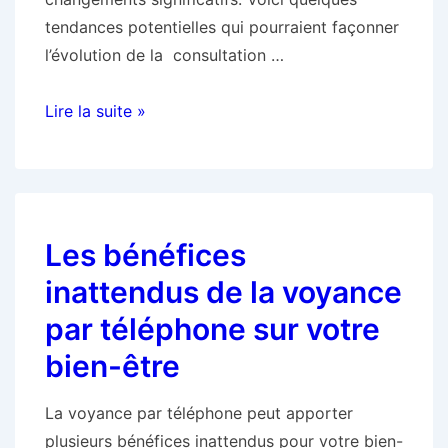
tendances potentielles qui pourraient façonner
l’évolution de la consultation …
Le
Lire la suite »
futur
de
la
voyance
Les bénéfices
:
l’évolution
inattendus de la voyance
des
par téléphone sur votre
consultations
bien-être
par
téléphone
La voyance par téléphone peut apporter
plusieurs bénéfices inattendus pour votre bien-