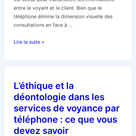
entre le voyant et le client. Bien que le
téléphone élimine la dimension visuelle des
consultations en face à …
Le
Lire la suite »
rôle
du
son
dans
L’éthique et la
les
consultations
déontologie dans les
de
services de voyance par
voyance
téléphone : ce que vous
par
téléphone
devez savoir
: