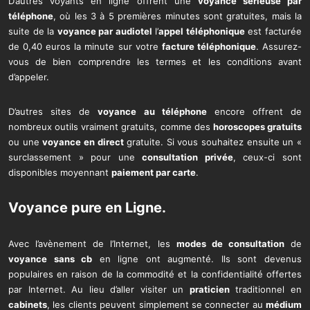
D’autres voyants en ligne offrent une
voyance sérieuse par
téléphone
, où les 3 à 5 premières minutes sont gratuites, mais la
suite de la
voyance par audiotel
l’
appel téléphonique
est facturée
de 0,40 euros la minute sur votre
facture téléphonique
. Assurez-
vous de bien comprendre les termes et les conditions avant
d’appeler.
D’autres sites de
voyance au téléphone
encore offrent de
nombreux outils vraiment gratuits, comme des
horoscopes gratuits
ou une
voyance en direct
gratuite. Si vous souhaitez ensuite un «
surclassement » pour une
consultation privée
, ceux-ci sont
disponibles moyennant
paiement par carte
.
Voyance pure
en Ligne.
Avec l’avènement de l’Internet, les
modes de consultation
de
voyance sans cb
en ligne ont augmenté. Ils sont devenus
populaires en raison de la commodité et la confidentialité offertes
par Internet. Au lieu d’aller visiter un
praticien
traditionnel en
cabinets
, les clients peuvent simplement se connecter au
médium