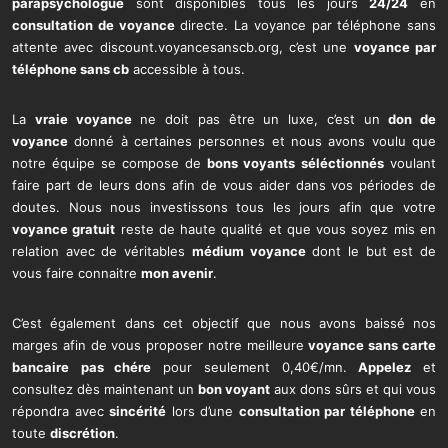
parapsychologue
sont disponibles tous les jours
24/24
en
consultation de voyance
directe. La voyance par téléphone sans
attente avec discount.voyancesanscb.org, c’est une
voyance par
téléphone sans cb
accessible à tous.
La
vraie voyance
ne doit pas être un luxe, c’est un
don de
voyance
donné à certaines personnes et nous avons voulu que
notre équipe se compose de
bons voyants
séléctionnés
voulant
faire part de leurs dons afin de vous aider dans vos périodes de
doutes. Nous nous investissons tous les jours afin que votre
voyance gratuit
reste de haute qualité et que vous soyez mis en
relation avec de véritables
médium voyance
dont le but est de
vous faire connaitre
mon avenir
.
C’est également dans cet objectif que nous avons baissé nos
marges afin de vous proposer notre meilleure
voyance sans carte
bancaire
pas chére
pour seulement 0,40€/mn.
Appelez
et
consultez dès maintenant un
bon voyant
aux dons sûrs et qui vous
répondra avec
sincérité
lors d’une
consultation par téléphone
en
toute
discrétion
.