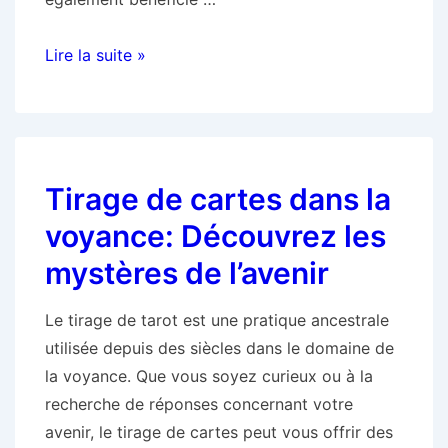
Tirage
Lire la suite »
de
cartes
en
ligne
Tirage de cartes dans la
:
l’art
voyance: Découvrez les
divinatoire
mystères de l’avenir
à
portée
Le tirage de tarot est une pratique ancestrale
de
utilisée depuis des siècles dans le domaine de
clic
la voyance. Que vous soyez curieux ou à la
recherche de réponses concernant votre
avenir, le tirage de cartes peut vous offrir des