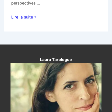
perspectives …
Tirage
Lire la suite »
de
cartes
dans
la
voyance:
Découvrez
Laura Tarologue
les
mystères
de
l’avenir