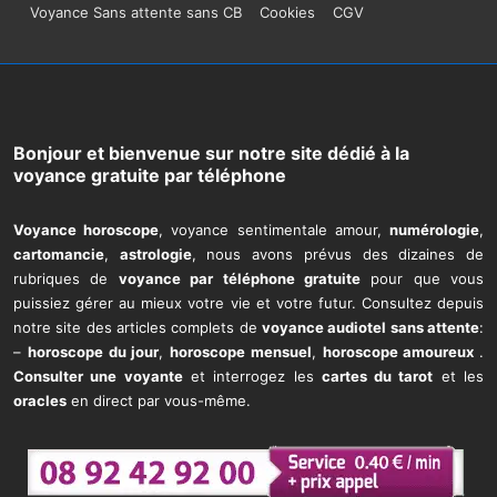
Menu
Voyance Sans attente sans CB
Cookies
CGV
du
bas
de
Bonjour et bienvenue sur notre site dédié à la
voyance gratuite par téléphone
page
Voyance horoscope
, voyance sentimentale amour,
numérologie
,
cartomancie
,
astrologie
, nous avons prévus des dizaines de
rubriques de
voyance par téléphone gratuite
pour que vous
puissiez gérer au mieux votre vie et votre futur. Consultez depuis
notre site des articles complets de
voyance audiotel sans attente
:
–
horoscope du jour
,
horoscope mensuel
,
horoscope amoureux
.
Consulter une voyante
et interrogez les
cartes du tarot
et les
oracles
en direct par vous-même.