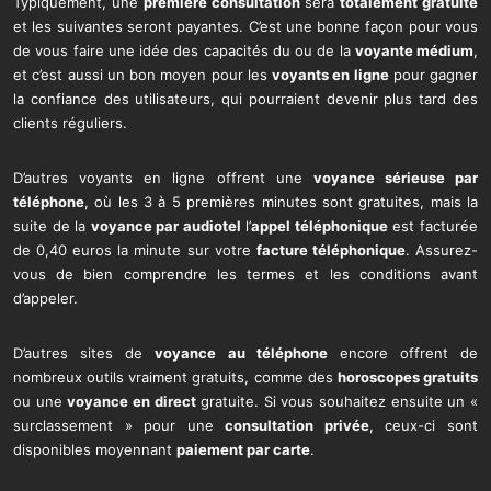
Typiquement, une
première consultation
sera
totalement gratuite
et les suivantes seront payantes. C’est une bonne façon pour vous
de vous faire une idée des capacités du ou de la
voyante médium
,
et c’est aussi un bon moyen pour les
voyants en ligne
pour gagner
la confiance des utilisateurs, qui pourraient devenir plus tard des
clients réguliers.
D’autres voyants en ligne offrent une
voyance sérieuse par
téléphone
, où les 3 à 5 premières minutes sont gratuites, mais la
suite de la
voyance par audiotel
l’
appel téléphonique
est facturée
de 0,40 euros la minute sur votre
facture téléphonique
. Assurez-
vous de bien comprendre les termes et les conditions avant
d’appeler.
D’autres sites de
voyance au téléphone
encore offrent de
nombreux outils vraiment gratuits, comme des
horoscopes gratuits
ou une
voyance en direct
gratuite. Si vous souhaitez ensuite un «
surclassement » pour une
consultation privée
, ceux-ci sont
disponibles moyennant
paiement par carte
.