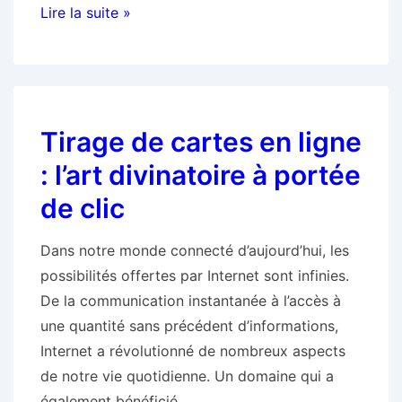
Les
Lire la suite »
avantages
d’un
tirage
de
Tirage de cartes en ligne
Tarot
en
: l’art divinatoire à portée
ligne
de clic
sur
l’amour
Dans notre monde connecté d’aujourd’hui, les
possibilités offertes par Internet sont infinies.
De la communication instantanée à l’accès à
une quantité sans précédent d’informations,
Internet a révolutionné de nombreux aspects
de notre vie quotidienne. Un domaine qui a
également bénéficié …