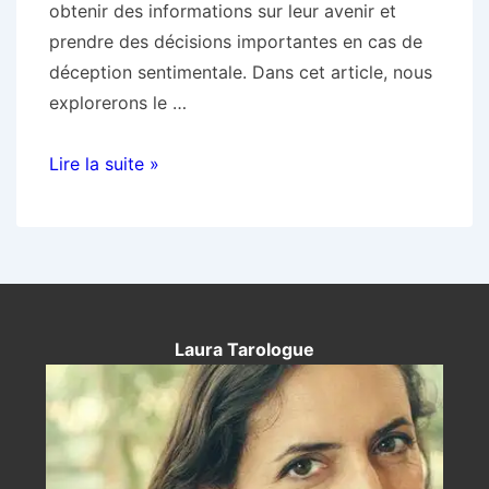
obtenir des informations sur leur avenir et
prendre des décisions importantes en cas de
déception sentimentale. Dans cet article, nous
explorerons le …
Prédictions
Lire la suite »
précises,
ou
comment
anticiper
l’avenir
avec
Laura Tarologue
précision