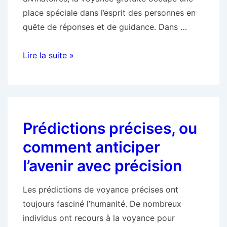
place spéciale dans l’esprit des personnes en
quête de réponses et de guidance. Dans …
La
Lire la suite »
Voyance
Gratuite,
une
exploration
Prédictions précises, ou
de
la
comment anticiper
divination
l’avenir avec précision
Les prédictions de voyance précises ont
toujours fasciné l’humanité. De nombreux
individus ont recours à la voyance pour