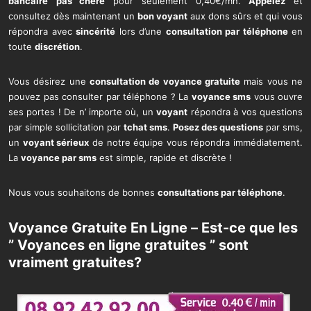
bancaire
pas chére
pour seulement 0,40€/mn.
Appelez
et
consultez dès maintenant un
bon voyant
aux dons sûrs et qui vous
répondra avec
sincérité
lors d’une
consultation par téléphone
en
toute
discrétion
.
Vous désirez une
consultation de voyance gratuite
mais vous ne
pouvez pas consulter par téléphone ? La
voyance sms
vous ouvre
ses portes ! De n’ importe où, un
voyant
répondra à vos questions
par simple sollicitation par
tchat sms
.
Posez des questions
par sms,
un
voyant sérieux
de notre équipe vous répondra immédiatement.
La
voyance par sms
est simple, rapide et discrète !
Nous vous souhaitons de bonnes
consultations par téléphone
.
Voyance Gratuite En Ligne – Est-ce que les
” Voyances en ligne gratuites ” sont
vraiment gratuites?