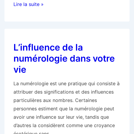
L’interprétation
Lire la suite »
des
rêves
comme
outil
L’influence de la
de
voyance
numérologie dans votre
vie
La numérologie est une pratique qui consiste à
attribuer des significations et des influences
particulières aux nombres. Certaines
personnes estiment que la numérologie peut
avoir une influence sur leur vie, tandis que
d’autres la considèrent comme une croyance
ésotérique sans …