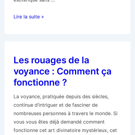
L’influence
Lire la suite »
de
la
numérologie
dans
Les rouages de la
votre
vie
voyance : Comment ça
fonctionne ?
La voyance, pratiquée depuis des siècles,
continue d’intriguer et de fasciner de
nombreuses personnes à travers le monde. Si
vous vous êtes déjà demandé comment
fonctionne cet art divinatoire mystérieux, cet