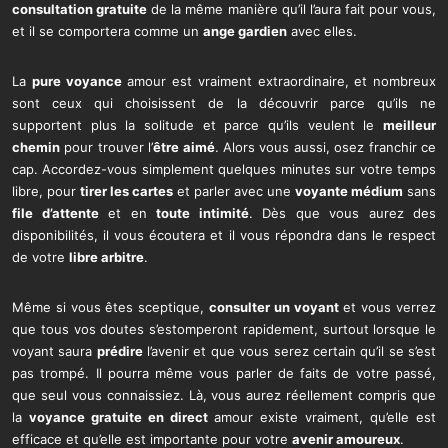
consultation gratuite
de la même manière qu’il l’aura fait pour vous,
et il se comportera comme un
ange gardien
avec elles.
La
pure voyance
amour est vraiment extraordinaire, et nombreux
sont ceux qui choisissent de la découvrir parce qu’ils ne
supportent plus la solitude et parce qu’ils veulent le
meilleur
chemin
pour trouver l’
être aimé
. Alors vous aussi, osez franchir ce
cap. Accordez-vous simplement quelques minutes sur votre temps
libre, pour
tirer les cartes
et parler avec une
voyante médium
sans
file d’attente
et en
toute intimité
. Dès que vous aurez des
disponibilités, il vous écoutera et il vous répondra dans le respect
de votre
libre arbitre
.
Même si vous êtes sceptique,
consulter un voyant
et vous verrez
que tous vos doutes s’estomperont rapidement, surtout lorsque le
voyant saura
prédire
l’avenir et que vous serez certain qu’il se s’est
pas trompé. Il pourra même vous parler de faits de votre passé,
que seul vous connaissiez. Là, vous aurez réellement compris que
la
voyance gratuite en direct
amour existe vraiment, qu’elle est
efficace et qu’elle est importante pour votre
avenir amoureux
.