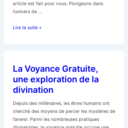
article est fait pour vous. Plongeons dans
l’univers de …
Les
Lire la suite »
rouages
de
la
voyance
La Voyance Gratuite,
:
Comment
une exploration de la
ça
divination
fonctionne
?
Depuis des millénaires, les êtres humains ont
cherché des moyens de percer les mystères de
l’avenir. Parmi les nombreuses pratiques
divinatoires, la voyance gratuite occupe une