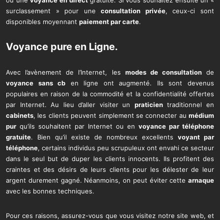
ou une
voyance en direct
gratuite. Si vous souhaitez ensuite un «
surclassement » pour une
consultation privée
, ceux-ci sont
disponibles moyennant
paiement par carte
.
Voyance pure
en Ligne.
Avec l’avènement de l’Internet, les
modes de consultation
de
voyance sans cb
en ligne ont augmenté. Ils sont devenus
populaires en raison de la commodité et la confidentialité offertes
par Internet. Au lieu d’aller visiter un
praticien
traditionnel en
cabinets
, les clients peuvent simplement se connecter au
médium
pur
qu’ils souhaitent par Internet ou en
voyance par téléphone
gratuite
. Bien qu’il existe de nombreux excellents
voyant par
téléphone
, certains individus peu scrupuleux ont envahi ce secteur
dans le seul but de duper les clients innocents. Ils profitent des
craintes et des désirs de leurs clients pour les délester de leur
argent durement gagné. Néanmoins, on peut éviter cette
arnaque
avec les bonnes techniques.
Pour ces raisons, assurez-vous que vous visitez notre site web, et