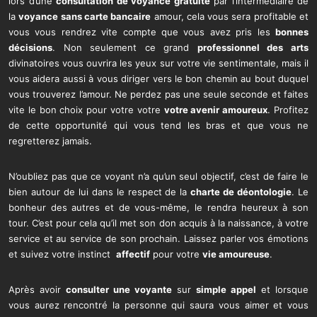
lors d’une
consultation de voyance gratuite
par l’intermédiaire de
la
voyance sans carte bancaire
amour, cela vous sera profitable et
vous vous rendrez vite compte que vous avez pris les
bonnes
décisions
. Non seulement ce grand
professionnel des arts
divinatoires vous ouvrira les yeux sur votre vie sentimentale, mais il
vous aidera aussi à vous diriger vers le bon chemin au bout duquel
vous trouverez l’amour. Ne perdez pas une seule seconde et faites
vite le bon choix pour votre votre
votre avenir amoureux
. Profitez
de cette opportunité qui vous tend les bras et que vous ne
regretterez jamais.
N’oubliez pas que ce voyant n’a qu’un seul objectif, c’est de faire le
bien autour de lui dans le respect de la
charte de déontologie
. Le
bonheur des autres et de vous-même, le rendra heureux à son
tour. C’est pour cela qu’il met son don acquis à la naissance, à votre
service et au service de son prochain. Laissez parler vos émotions
et suivez votre instinct
affectif
pour votre
vie amoureuse
.
Après avoir
consulter une voyante
sur
simple appel
et lorsque
vous aurez rencontré la personne qui saura vous aimer et vous