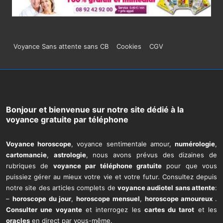
Menu
Voyance Sans attente sans CB
Cookies
CGV
du
bas
de
Bonjour et bienvenue sur notre site dédié à la
voyance gratuite par téléphone
page
Voyance horoscope
, voyance sentimentale amour,
numérologie
,
cartomancie
,
astrologie
, nous avons prévus des dizaines de
rubriques de
voyance par téléphone gratuite
pour que vous
puissiez gérer au mieux votre vie et votre futur. Consultez depuis
notre site des articles complets de
voyance audiotel sans attente
:
–
horoscope du jour
,
horoscope mensuel
,
horoscope amoureux
.
Consulter une voyante
et interrogez les
cartes du tarot
et les
oracles
en direct par vous-même.