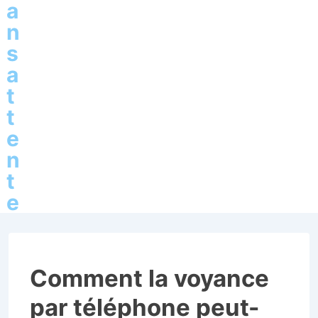
a
n
s
a
t
t
e
n
t
e
Comment la voyance
par téléphone peut-