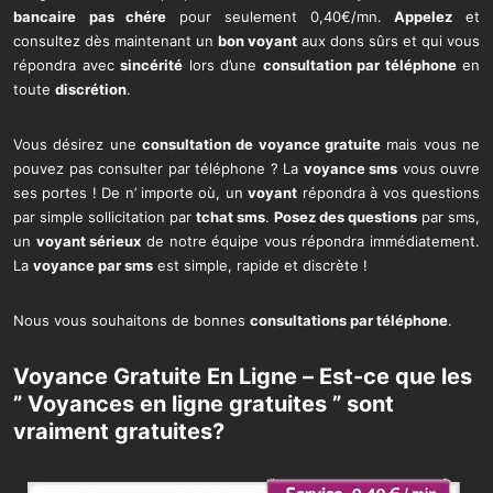
bancaire
pas chére
pour seulement 0,40€/mn.
Appelez
et
consultez dès maintenant un
bon voyant
aux dons sûrs et qui vous
répondra avec
sincérité
lors d’une
consultation par téléphone
en
toute
discrétion
.
Vous désirez une
consultation de voyance gratuite
mais vous ne
pouvez pas consulter par téléphone ? La
voyance sms
vous ouvre
ses portes ! De n’ importe où, un
voyant
répondra à vos questions
par simple sollicitation par
tchat sms
.
Posez des questions
par sms,
un
voyant sérieux
de notre équipe vous répondra immédiatement.
La
voyance par sms
est simple, rapide et discrète !
Nous vous souhaitons de bonnes
consultations par téléphone
.
Voyance Gratuite En Ligne – Est-ce que les
” Voyances en ligne gratuites ” sont
vraiment gratuites?