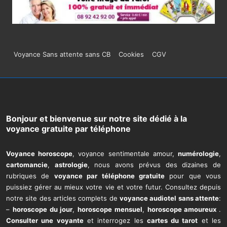
Menu
Voyance Sans attente sans CB
Cookies
CGV
du
bas
de
Bonjour et bienvenue sur notre site dédié à la
voyance gratuite par téléphone
page
Voyance horoscope
, voyance sentimentale amour,
numérologie
,
cartomancie
,
astrologie
, nous avons prévus des dizaines de
rubriques de
voyance par téléphone gratuite
pour que vous
puissiez gérer au mieux votre vie et votre futur. Consultez depuis
notre site des articles complets de
voyance audiotel sans attente
:
–
horoscope du jour
,
horoscope mensuel
,
horoscope amoureux
.
Consulter une voyante
et interrogez les
cartes du tarot
et les