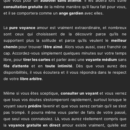
que vous pour un
audiotel sans attente
. Il les aidera lors s’une
consultation gratuite
de la même manière qu’il l’aura fait pour vous,
et il se comportera comme un
ange gardien
avec elles.
La
pure voyance
amour est vraiment extraordinaire, et nombreux
sont ceux qui choisissent de la découvrir parce qu’ils ne
supportent plus la solitude et parce qu’ils veulent le
meilleur
chemin
pour trouver l’
être aimé
. Alors vous aussi, osez franchir ce
cap. Accordez-vous simplement quelques minutes sur votre temps
libre, pour
tirer les cartes
et parler avec une
voyante médium
sans
file d’attente
et en
toute intimité
. Dès que vous aurez des
disponibilités, il vous écoutera et il vous répondra dans le respect
de votre
libre arbitre
.
Même si vous êtes sceptique,
consulter un voyant
et vous verrez
que tous vos doutes s’estomperont rapidement, surtout lorsque le
voyant saura
prédire
l’avenir et que vous serez certain qu’il se s’est
pas trompé. Il pourra même vous parler de faits de votre passé,
que seul vous connaissiez. Là, vous aurez réellement compris que
la
voyance gratuite en direct
amour existe vraiment, qu’elle est