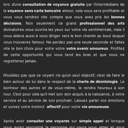
lors d’une
consultation de voyance gratuite
par l’intermédiaire de
la
voyance sans carte bancaire
amour, cela vous sera profitable et
vous vous rendrez vite compte que vous avez pris les
bonnes
décisions
. Non seulement ce grand
professionnel des arts
divinatoires vous ouvrira les yeux sur votre vie sentimentale, mais il
vous aidera aussi à vous diriger vers le bon chemin au bout duquel
vous trouverez l’amour. Ne perdez pas une seule seconde et faites
vite le bon choix pour votre votre
votre avenir amoureux
. Profitez
de cette opportunité qui vous tend les bras et que vous ne
regretterez jamais.
N’oubliez pas que ce voyant n’a qu’un seul objectif, c’est de faire le
bien autour de lui dans le respect de la
charte de déontologie
. Le
bonheur des autres et de vous-même, le rendra heureux à son
tour. C’est pour cela qu’il met son don acquis à la naissance, à votre
service et au service de son prochain. Laissez parler vos émotions
et suivez votre instinct
affectif
pour votre
vie amoureuse
.
Après avoir
consulter une voyante
sur
simple appel
et lorsque
vous aurez rencontré la personne qui saura vous aimer et vous