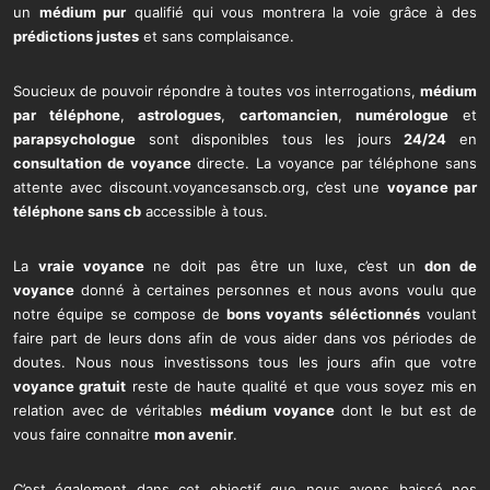
un
médium pur
qualifié qui vous montrera la voie grâce à des
prédictions justes
et sans complaisance.
Soucieux de pouvoir répondre à toutes vos interrogations,
médium
par téléphone
,
astrologues
,
cartomancien
,
numérologue
et
parapsychologue
sont disponibles tous les jours
24/24
en
consultation de voyance
directe. La voyance par téléphone sans
attente avec discount.voyancesanscb.org, c’est une
voyance par
téléphone sans cb
accessible à tous.
La
vraie voyance
ne doit pas être un luxe, c’est un
don de
voyance
donné à certaines personnes et nous avons voulu que
notre équipe se compose de
bons voyants
séléctionnés
voulant
faire part de leurs dons afin de vous aider dans vos périodes de
doutes. Nous nous investissons tous les jours afin que votre
voyance gratuit
reste de haute qualité et que vous soyez mis en
relation avec de véritables
médium voyance
dont le but est de
vous faire connaitre
mon avenir
.
C’est également dans cet objectif que nous avons baissé nos