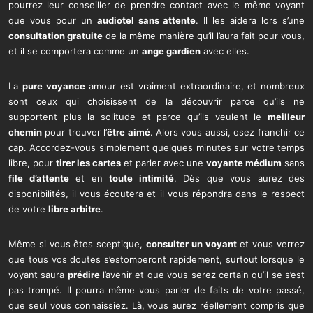
pourrez leur conseiller de prendre contact avec le même voyant
que vous pour un
audiotel sans attente
. Il les aidera lors s’une
consultation gratuite
de la même manière qu’il l’aura fait pour vous,
et il se comportera comme un
ange gardien
avec elles.
La
pure voyance
amour est vraiment extraordinaire, et nombreux
sont ceux qui choisissent de la découvrir parce qu’ils ne
supportent plus la solitude et parce qu’ils veulent le
meilleur
chemin
pour trouver l’
être aimé
. Alors vous aussi, osez franchir ce
cap. Accordez-vous simplement quelques minutes sur votre temps
libre, pour
tirer les cartes
et parler avec une
voyante médium
sans
file d’attente
et en
toute intimité
. Dès que vous aurez des
disponibilités, il vous écoutera et il vous répondra dans le respect
de votre
libre arbitre
.
Même si vous êtes sceptique,
consulter un voyant
et vous verrez
que tous vos doutes s’estomperont rapidement, surtout lorsque le
voyant saura
prédire
l’avenir et que vous serez certain qu’il se s’est
pas trompé. Il pourra même vous parler de faits de votre passé,
que seul vous connaissiez. Là, vous aurez réellement compris que