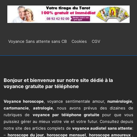
Menu
Voyance Sans attente sans CB
Cookies
CGV
du
bas
de
Bonjour et bienvenue sur notre site dédié à la
voyance gratuite par téléphone
page
Voyance horoscope
, voyance sentimentale amour,
numérologie
,
cartomancie
,
astrologie
, nous avons prévus des dizaines de
rubriques de
voyance par téléphone gratuite
pour que vous
puissiez gérer au mieux votre vie et votre futur. Consultez depuis
notre site des articles complets de
voyance audiotel sans attente
:
–
horoscope du jour
,
horoscope mensuel
,
horoscope amoureux
.