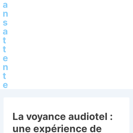
a
n
s
a
t
t
e
n
t
e
La voyance audiotel :
une expérience de